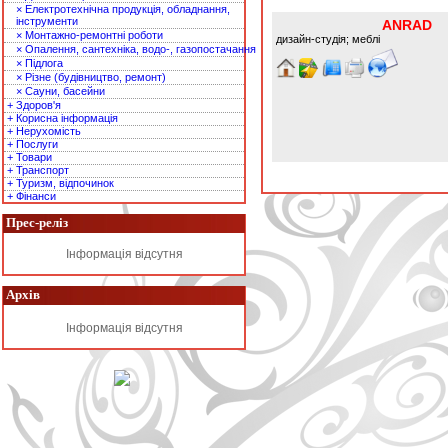
× Електротехнічна продукція, обладнання,
інструменти
ANRAD
× Монтажно-ремонтні роботи
дизайн-студія; меблі
× Опалення, сантехніка, водо-, газопостачання
× Підлога
× Різне (будівництво, ремонт)
× Сауни, басейни
+ Здоров'я
+ Корисна інформація
+ Нерухомість
+ Послуги
+ Товари
+ Транспорт
+ Туризм, відпочинок
+ Фінанси
Прес-реліз
Інформація відсутня
Архів
Інформація відсутня