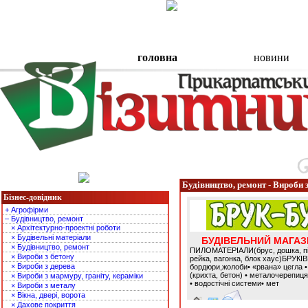
головна
новини
Будівництво, ремонт - Вироби 
Бізнес-довідник
+ Агрофірми
– Будівництво, ремонт
× Архітектурно-проектні роботи
× Будівельні матеріали
БУДІВЕЛЬНИЙ МАГА
× Будівництво, ремонт
ПИЛОМАТЕРІАЛИ(брус, дошка, пі
× Вироби з бетону
рейка, вагонка, блок хаус)БРУКІВ
× Вироби з дерева
бордюри,жолоби• «рвана» цегла 
(крихта, бетон) • металочерепиц
× Вироби з мармуру, граніту, кераміки
• водостічні системи• мет
× Вироби з металу
× Вікна, двері, ворота
× Дахове покриття