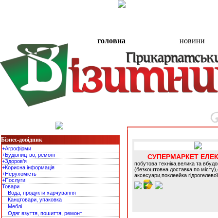
головна
новини
Товари - Товари
Бізнес-довідник
+Агрофірми
+Будівництво, ремонт
СУПЕРМАРКЕТ ЕЛЕК
+Здоров'я
побутова техніка,велика та вбудо
+Корисна інформація
(безкоштовна доставка по місту),
+Нерухомість
аксесуари,поклеейка гідрогелевої
+Послуги
Товари
Вода, продукти харчування
Канцтовари, упаковка
Меблі
Одяг взуття, пошиття, ремонт